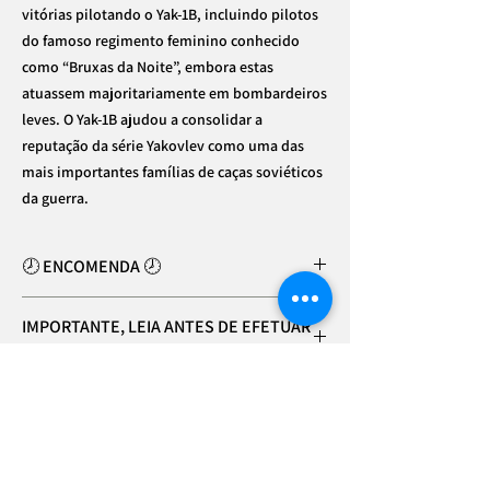
vitórias pilotando o Yak-1B, incluindo pilotos
do famoso regimento feminino conhecido
como “Bruxas da Noite”, embora estas
atuassem majoritariamente em bombardeiros
leves. O Yak-1B ajudou a consolidar a
reputação da série Yakovlev como uma das
mais importantes famílias de caças soviéticos
da guerra.
🕗 ENCOMENDA 🕗
⚠️
10 DIAS PARA ESTE PRODUTO FICAR
IMPORTANTE, LEIA ANTES DE EFETUAR
PRONTO
A COMPRA
As cores podem variar um pouco
Site melhor visualizado em Desktop
dependendo da configuração do seu
monitor e da disponibilidade das tintas;
Redes Sociais
O tamanho pode variar em até 2
centímetros para mais ou para menos;