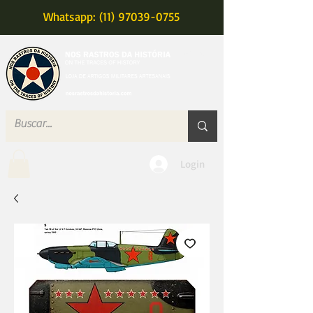
Whatsapp: (11) 97039-0755
MENU
Login