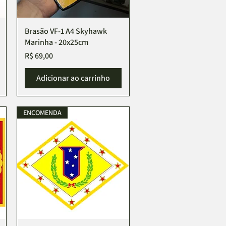
Brasão VF-1 A4 Skyhawk
Visualização rápida
Marinha - 20x25cm
Preço
R$ 69,00
Adicionar ao carrinho
ENCOMENDA