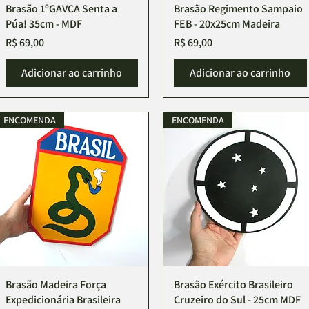
Brasão 1ºGAVCA Senta a
Visualização rápida
Brasão Regimento Sampaio
Visualização rápida
Púa! 35cm - MDF
FEB - 20x25cm Madeira
Preço
Preço
R$ 69,00
R$ 69,00
Adicionar ao carrinho
Adicionar ao carrinho
ENCOMENDA
ENCOMENDA
Brasão Madeira Força
Visualização rápida
Brasão Exército Brasileiro
Visualização rápida
Expedicionária Brasileira
Cruzeiro do Sul - 25cm MDF