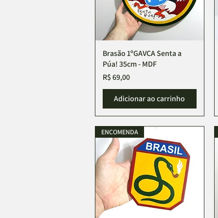
Brasão 1ºGAVCA Senta a
Visualização rápida
Púa! 35cm - MDF
Preço
R$ 69,00
Adicionar ao carrinho
ENCOMENDA