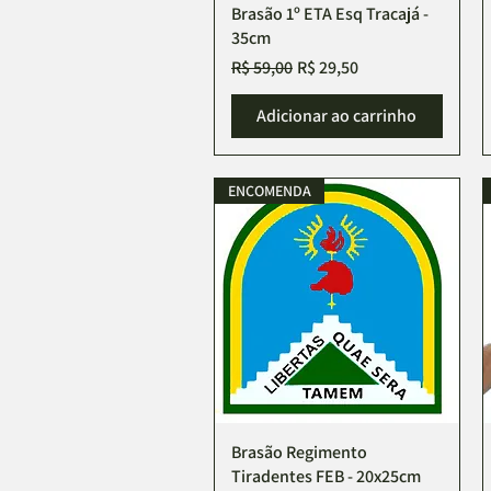
Brasão 1º ETA Esq Tracajá -
Visualização rápida
35cm
Preço normal
Preço promocional
R$ 59,00
R$ 29,50
Adicionar ao carrinho
ENCOMENDA
Brasão Regimento
Visualização rápida
Tiradentes FEB - 20x25cm