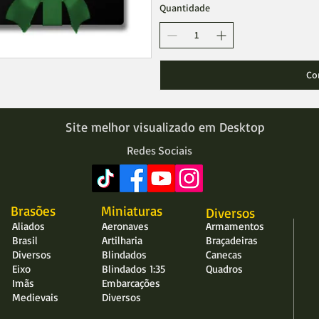
Quantidade
Co
Site melhor visualizado em Desktop
Redes Sociais
Brasões
Miniaturas
Diversos
Aliados
Aeronaves
Armamentos
Brasil
Artilharia
Braçadeiras
Diversos
Blindados
Canecas
Eixo
Blindados 1:35
Quadros
Imãs
Embarcações
Medievais
Diversos