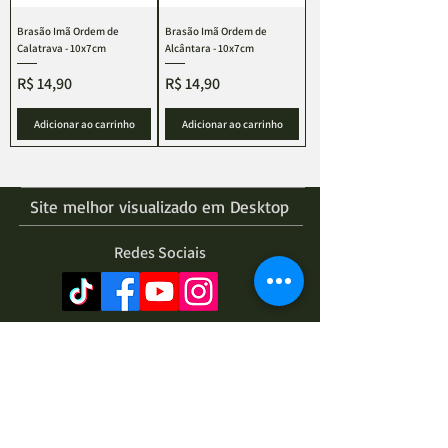
Brasão Imã Ordem de
Brasão Imã Ordem de
Calatrava - 10x7cm
Alcântara - 10x7cm
Preço
Preço
R$ 14,90
R$ 14,90
Adicionar ao carrinho
Adicionar ao carrinho
Site melhor visualizado em Desktop
Redes Sociais
Placas
Brasões
Miniaturas
Aeronaves
Aliados
Aeronaves
Alemãs
Brasil
Artilharia
Blindados
Diversos
Blindados
Diversas
Eixo
Blindados 1:35
Francesas
Imãs
Embarcações