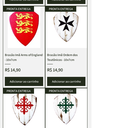
PRONTA ENTREGA
PRONTA ENTREGA
Brasão Imã Arms of England
Brasão Imã Ordem dos
- 10x7cm
Teutônicos - 10x7cm
Preço
Preço
R$ 14,90
R$ 14,90
Adicionar ao carrinho
Adicionar ao carrinho
PRONTA ENTREGA
PRONTA ENTREGA