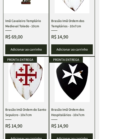
Imã Cavaleiro Templário
Brasão Imã Ordem dos
Medieval Toledo - 10cm
Templários - 10x7cm
Preço
Preço
R$ 69,00
R$ 14,90
Adicionar ao carrinho
Adicionar ao carrinho
PRONTA ENTREGA
PRONTA ENTREGA
Brasão Imã Ordem do Santo
Brasão Imã Ordem dos
Sepulcro - 10x7cm
Hospitalários - 10x7cm
Preço
Preço
R$ 14,90
R$ 14,90
Adicionar ao carrinho
Adicionar ao carrinho