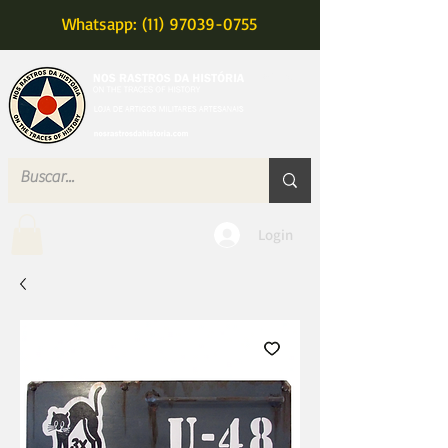
Whatsapp: (11) 97039-0755
MENU
Login