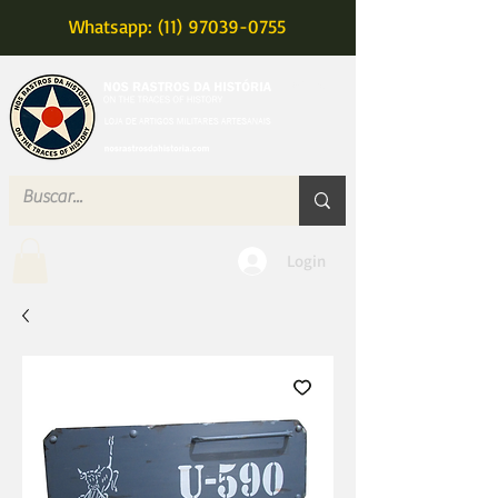
Whatsapp: (11) 97039-0755
MENU
Login