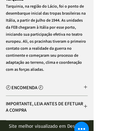
Tarquinia, na região do Lácio, foi o ponto de
desembarque inicial das tropas brasileiras na
Itália, a partir de julho de 1944. As unidades
da FEB chegaram à Itália por esse porto,
iniciando sua participação efetiva no teatro
europeu. Ali, os pracinhas tiveram o primeiro
contato com a realidade da guerra no
continente e começaram seu processo de
adaptação ao terreno, clima e coordenação
com as forças aliadas.
🕗 ENCOMENDA 🕗
⚠️
7 DIAS PARA ESTE PRODUTO FICAR
IMPORTANTE, LEIA ANTES DE EFETUAR
PRONTO
A COMPRA
As cores podem variar um pouco
Site melhor visualizado em Desktop
dependendo da configuração do seu