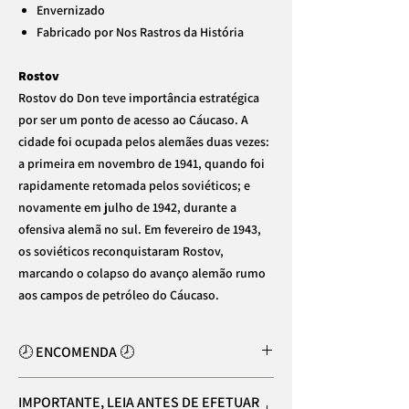
Envernizado
Fabricado por Nos Rastros da História
Rostov
Rostov do Don teve importância estratégica
por ser um ponto de acesso ao Cáucaso. A
cidade foi ocupada pelos alemães duas vezes:
a primeira em novembro de 1941, quando foi
rapidamente retomada pelos soviéticos; e
novamente em julho de 1942, durante a
ofensiva alemã no sul. Em fevereiro de 1943,
os soviéticos reconquistaram Rostov,
marcando o colapso do avanço alemão rumo
aos campos de petróleo do Cáucaso.
🕗 ENCOMENDA 🕗
⚠️
7 DIAS PARA ESTE PRODUTO FICAR
IMPORTANTE, LEIA ANTES DE EFETUAR
PRONTO