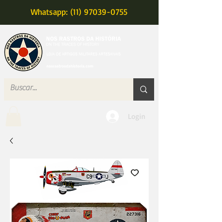
Whatsapp: (11) 97039-0755
MENU
Login