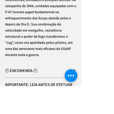
campanha de 1944, unidades equipadas com o
P-47 tiveram papel fundamental no
enfraquecimento das forças alemãs antes e
depois do Dia D. Sua combinação de
velocidade em mergulho, resistência
estrutural e poder de fogo transformou o
“Jug”, como era apelidado pelos pilotos, em
uma das aeronaves mais eficazes da USAAF
durante toda a guerra.
🕗 ENCOMENDA 🕗
⚠️
10 DIAS PARA ESTE PRODUTO FICAR
IMPORTANTE, LEIA ANTES DE EFETUAR
PRONTO
A COMPRA
As cores podem variar um pouco
Site melhor visualizado em Desktop
dependendo da configuração do seu
monitor e da disponibilidade das tintas;