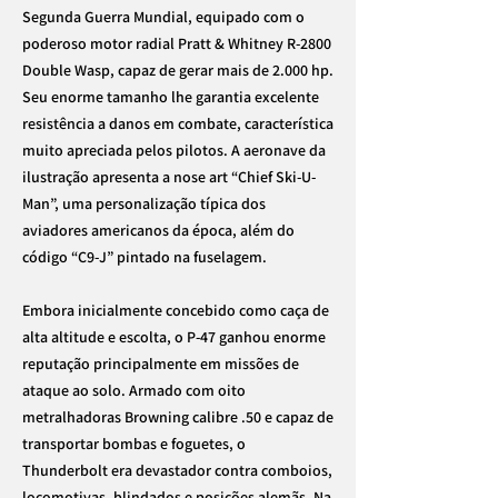
Segunda Guerra Mundial, equipado com o
poderoso motor radial Pratt & Whitney R-2800
Double Wasp, capaz de gerar mais de 2.000 hp.
Seu enorme tamanho lhe garantia excelente
resistência a danos em combate, característica
muito apreciada pelos pilotos. A aeronave da
ilustração apresenta a nose art “Chief Ski-U-
Man”, uma personalização típica dos
aviadores americanos da época, além do
código “C9-J” pintado na fuselagem.
Embora inicialmente concebido como caça de
alta altitude e escolta, o P-47 ganhou enorme
reputação principalmente em missões de
ataque ao solo. Armado com oito
metralhadoras Browning calibre .50 e capaz de
transportar bombas e foguetes, o
Thunderbolt era devastador contra comboios,
locomotivas, blindados e posições alemãs. Na