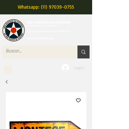
Whatsapp: (11) 97039-0755
MENU
Login