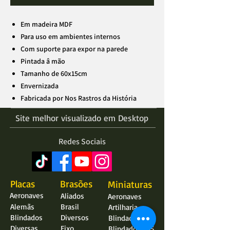
Em madeira MDF
Para uso em ambientes internos
Com suporte para expor na parede
Pintada â mão
Tamanho de 60x15cm
Envernizada
Fabricada por Nos Rastros da História
Site melhor visualizado em Desktop
Redes Sociais
Placas
Brasões
Miniaturas
Aeronaves
Aliados
Aeronaves
Alemãs
Brasil
Artilharia
Blindados
Diversos
Blindados
Diversas
Eixo
Blindados 1:35