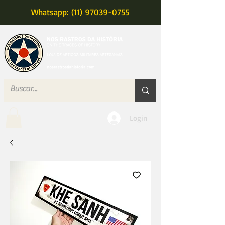
Whatsapp: (11) 97039-0755
MENU
Login