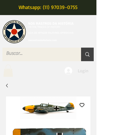
Whatsapp: (11) 97039-0755
MENU
Login