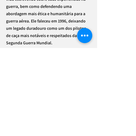
guerra, bem como defendendo uma
abordagem mais ética e humanitária para a
guerra aérea. Ele faleceu em 1996, deixando
um legado duradouro como um dos pilotos
de caça mais notáveis e respeitados da
Segunda Guerra Mundial.
🕗 ENCOMENDA 🕗
⚠️
10 DIAS PARA ESTE PRODUTO FICAR
IMPORTANTE, LEIA ANTES DE EFETUAR
PRONTO
A COMPRA
As cores podem variar um pouco
Site melhor visualizado em Desktop
dependendo da configuração do seu
monitor e da disponibilidade das tintas;
Redes Sociais
O tamanho pode variar em até 2
centímetros para mais ou para menos;
Todos os nossos produtos tem garantia de
qualidade. Caso você receba o produto e a