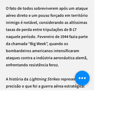
O fato de todos sobreviverem após um ataque
aéreo direto e um pouso forçado em território
inimigo é notável, considerando as altíssimas
taxas de perda entre tripulações de B-17
naquele período. Fevereiro de 1944 fazia parte
da chamada “Big Week”, quando os
bombardeiros americanos intensificaram
ataques contra a indústria aeronáutica alemã,
enfrentando resistência feroz.
A história da
Lightning Strikes
representa com
precisão o que foi a guerra aérea estratégica:
missões repetidas sob risco extremo,
formações densas tentando se proteger
mutuamente e a permanente ameaça dos
caças inimigos. Embora perdida em combate,
sua trajetória — 23 missões cumpridas —
demonstra a resistência da aeronave e a