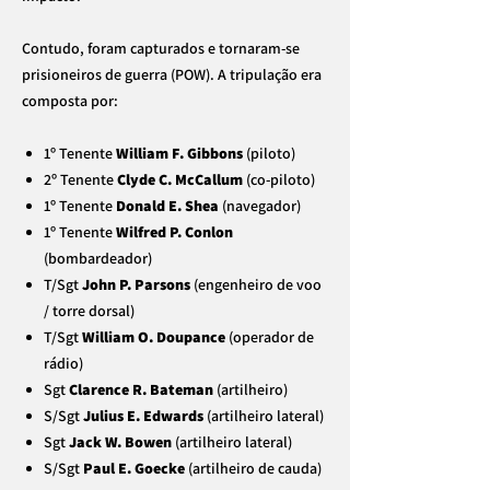
Contudo, foram capturados e tornaram-se
prisioneiros de guerra (POW). A tripulação era
composta por:
1º Tenente
William F. Gibbons
(piloto)
2º Tenente
Clyde C. McCallum
(co-piloto)
1º Tenente
Donald E. Shea
(navegador)
1º Tenente
Wilfred P. Conlon
(bombardeador)
T/Sgt
John P. Parsons
(engenheiro de voo
/ torre dorsal)
T/Sgt
William O. Doupance
(operador de
rádio)
Sgt
Clarence R. Bateman
(artilheiro)
S/Sgt
Julius E. Edwards
(artilheiro lateral)
Sgt
Jack W. Bowen
(artilheiro lateral)
S/Sgt
Paul E. Goecke
(artilheiro de cauda)