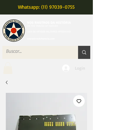
Whatsapp: (11) 97039-0755
MENU
Login