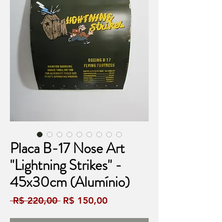
Placa B-17 Nose Art
"Lightning Strikes" -
45x30cm (Alumínio)
Preço
Preço
 R$ 220,00 
R$ 150,00
normal
promocional