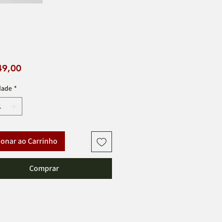
Preço
49,00
dade
*
ionar ao Carrinho
Comprar