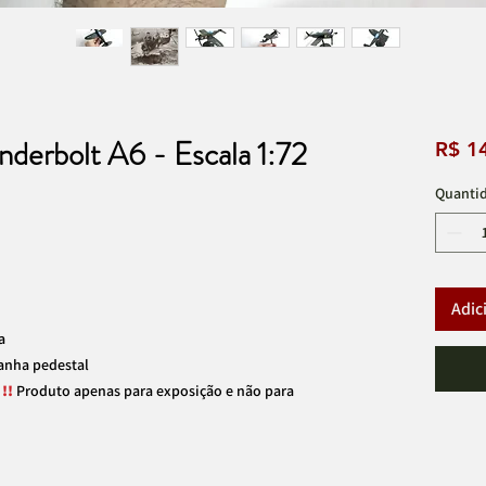
derbolt A6 - Escala 1:72
R$ 1
Quanti
Adic
a
anha pedestal
!!
Produto apenas para exposição e não para