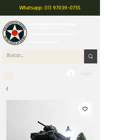
Whatsapp: (11) 97039-0755
MENU
Login