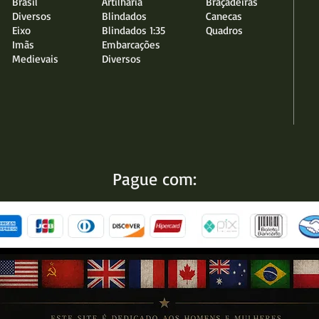
Brasil
Artilharia
Braçadeiras
Diversos
Blindados
Canecas
Eixo
Blindados 1:35
Quadros
Imãs
Embarcações
Medievais
Diversos
Pague com: