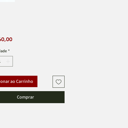
Preço
60,00
dade
*
ionar ao Carrinho
Comprar