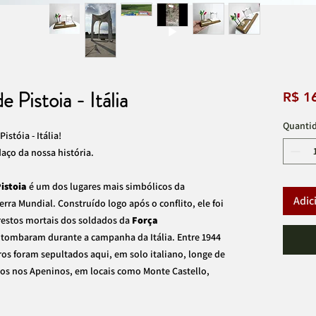
 Pistoia - Itália
R$ 1
Quanti
stóia - Itália!
aço da nossa história.
istoia
é um dos lugares mais simbólicos da
Adic
rra Mundial. Construído logo após o conflito, ele foi
 restos mortais dos soldados da
Força
tombaram durante a campanha da Itália. Entre 1944
ros foram sepultados aqui, em solo italiano, longe de
os nos Apeninos, em locais como Monte Castello,