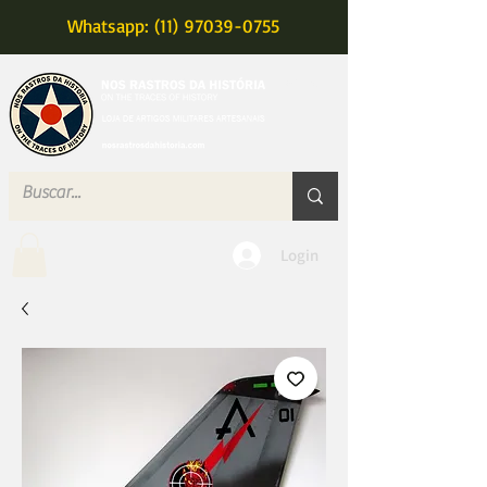
Whatsapp: (11) 97039-0755
MENU
Login