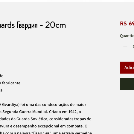
ards Гвардия - 20cm
R$ 6
Quanti
Adic
de
o fabricante
ia
/ Gvardiya) foi uma das condecorações de maior
 a Segunda Guerra Mundial. Criado em 1942, o
idades da Guarda Soviética, consideradas tropas de
bravura e desempenho excepcional em combate. O
ha com a palavra “Гвардия”, uma estrela vermelha