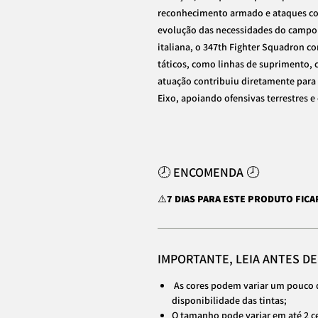
reconhecimento armado e ataques co
evolução das necessidades do campo
italiana, o 347th Fighter Squadron c
táticos, como linhas de suprimento, c
atuação contribuiu diretamente para 
Eixo, apoiando ofensivas terrestres 
🕗 ENCOMENDA 🕗
⚠️
7 DIAS PARA ESTE PRODUTO FIC
IMPORTANTE, LEIA ANTES D
As cores podem variar um pouco 
disponibilidade das tintas;
O tamanho pode variar em até 2 c