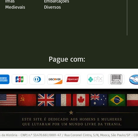
Imãs
Embarcações
Medievais
Diversos
Pague com:
 da História - CNPJ n.º 53.470.661/0001-47 / Rua Coronel Cintra, S/N, Mooca, São Paulo/SP - C