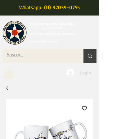
Whatsapp: (11) 97039-0755
MENU
Login