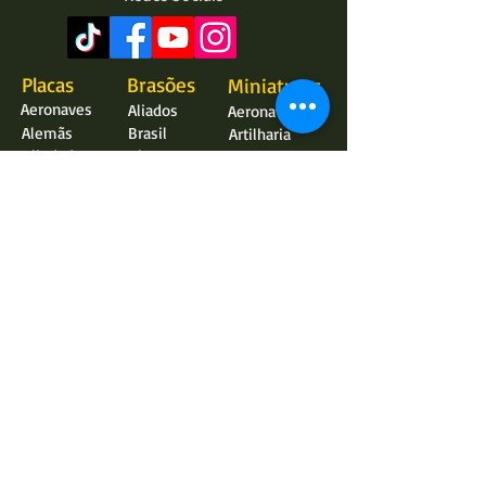
Placas
Brasões
Miniaturas
Aeronaves
Aliados
Aeronaves
Alemãs
Brasil
Artilharia
Blindados
Diversos
Blindados
Diversas
Eixo
Blindados 1:35
Francesas
Imãs
Embarcações
Ferroviárias
Medievais
Diversos
Italianas
Lemes
Medievais
Sala de Briefing
Naúticas
Novidades
Senta a Púa!
Vale Presente
Sovéticas
Loja Mercardo Livre
U-Boats
Galeria
FAQ (dúvidas)
Diversos
Sobre a Loja
Armamentos
Parceiros
Braçadeiras
Feedback