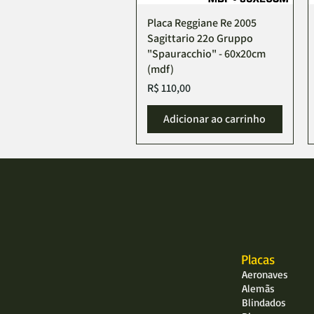
Placa Reggiane Re 2005
Sagittario 22o Gruppo
"Spauracchio" - 60x20cm
(mdf)
Preço
R$ 110,00
Adicionar ao carrinho
Placas
Aeronaves
Alemãs
Blindados