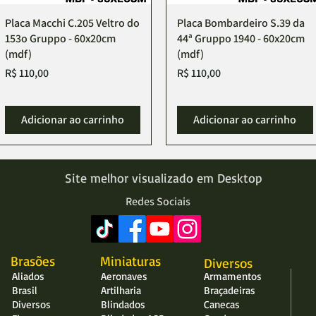
Placa Macchi C.205 Veltro do
Placa Bombardeiro S.39 da
153o Gruppo - 60x20cm
44ª Gruppo 1940 - 60x20cm
(mdf)
(mdf)
Preço
Preço
R$ 110,00
R$ 110,00
Adicionar ao carrinho
Adicionar ao carrinho
Site melhor visualizado em Desktop
Redes Sociais
Brasões
Miniaturas
Diversos
Aliados
Aeronaves
Armamentos
Brasil
Artilharia
Braçadeiras
Diversos
Blindados
Canecas