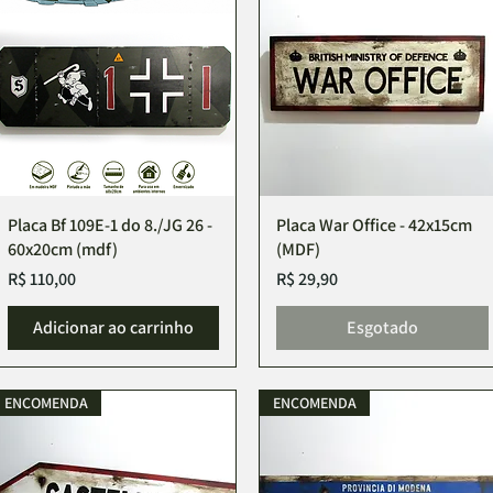
Placa Bf 109E-1 do 8./JG 26 -
Placa War Office - 42x15cm
60x20cm (mdf)
(MDF)
Preço
Preço
R$ 110,00
R$ 29,90
Adicionar ao carrinho
Esgotado
ENCOMENDA
ENCOMENDA