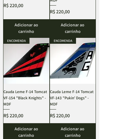
MDF
Preço
R$ 220,00
Preço
R$ 220,00
Adicionar ao
Adicionar ao
carrinho
carrinho
ENCOMENDA
ENCOMENDA
Cauda Leme F-14 Tomcat
Cauda Leme F-14 Tomcat
VF-154 "Black Knights" -
VF-143 "Pukin' Dogs" -
MDF
MDF
Preço
Preço
R$ 220,00
R$ 220,00
Adicionar ao
Adicionar ao
carrinho
carrinho