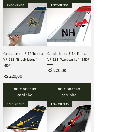
ENCOMENDA
ENCOMENDA
Cauda Leme F-14 Tomcat
Cauda Leme F-14 Tomcat
VF-213 "Black Lions" -
VF-114 "Aardvarks" - MDF
MDF
Preço
R$ 220,00
Preço
R$ 220,00
Adicionar ao
Adicionar ao
carrinho
carrinho
ENCOMENDA
ENCOMENDA