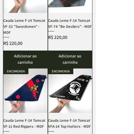
Cauda Leme F-14 Tomcat
Cauda Leme F-14 Tomcat
VF-32 "Swordsmen" -
VF-74 "Be-Devilers" - MDF
MDF
Preço
R$ 220,00
Preço
R$ 220,00
Adicionar ao
Adicionar ao
carrinho
carrinho
ENCOMENDA
ENCOMENDA
Cauda Leme F-14 Tomcat
Cauda Leme F-14 Tomcat
VF-11 Red Rippers - MDF
VFA-14 Top Hatters - MDF