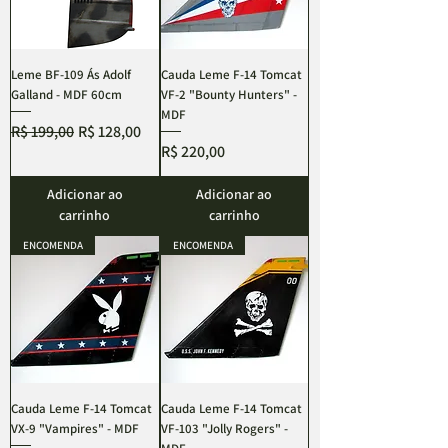
Leme BF-109 Ás Adolf
Cauda Leme F-14 Tomcat
Galland - MDF 60cm
VF-2 "Bounty Hunters" -
MDF
Preço normal
Preço promocional
R$ 199,00
R$ 128,00
Preço
R$ 220,00
Adicionar ao
Adicionar ao
carrinho
carrinho
ENCOMENDA
ENCOMENDA
Cauda Leme F-14 Tomcat
Cauda Leme F-14 Tomcat
VX-9 "Vampires" - MDF
VF-103 "Jolly Rogers" -