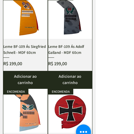
Leme BF-109 Ás Siegfried
Leme BF-109 Ás Adolf
Schnell - MDF 60cm
Galland - MDF 60cm
Preço
Preço
R$ 199,00
R$ 199,00
Adicionar ao
Adicionar ao
carrinho
carrinho
ENCOMENDA
ENCOMENDA