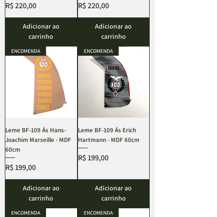
Preço
Preço
R$ 220,00
R$ 220,00
Adicionar ao
Adicionar ao
carrinho
carrinho
ENCOMENDA
ENCOMENDA
Leme BF-109 Ás Hans-
Leme BF-109 Ás Erich
Joachim Marseille - MDF
Hartmann - MDF 60cm
60cm
Preço
R$ 199,00
Preço
R$ 199,00
Adicionar ao
Adicionar ao
carrinho
carrinho
ENCOMENDA
ENCOMENDA