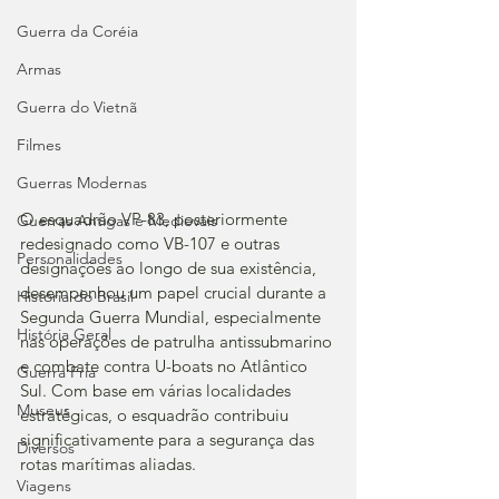
Guerra da Coréia
Armas
Guerra do Vietnã
Filmes
Guerras Modernas
O esquadrão VP-83, posteriormente 
Guerras Antigas e Medievais
redesignado como VB-107 e outras 
Personalidades
designações ao longo de sua existência, 
desempenhou um papel crucial durante a 
História do Brasil
Segunda Guerra Mundial, especialmente 
História Geral
nas operações de patrulha antissubmarino 
e combate contra U-boats no Atlântico 
Guerra Fria
Sul. Com base em várias localidades 
Museus
estratégicas, o esquadrão contribuiu 
significativamente para a segurança das 
Diversos
rotas marítimas aliadas.
Viagens