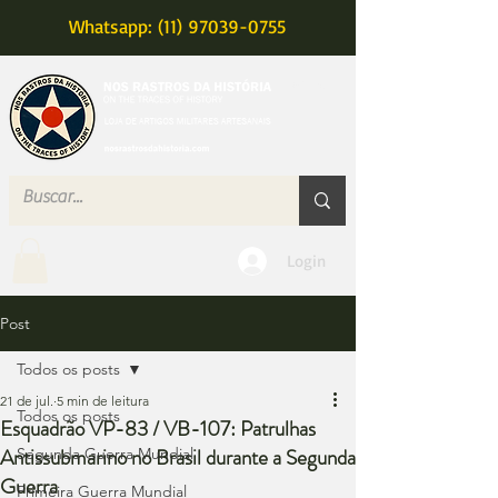
Whatsapp: (11) 97039-0755
MENU
Login
Post
Todos os posts
21 de jul.
5 min de leitura
Todos os posts
Esquadrão VP-83 / VB-107: Patrulhas
Antissubmarino no Brasil durante a Segunda
Segunda Guerra Mundial
Guerra
Primeira Guerra Mundial