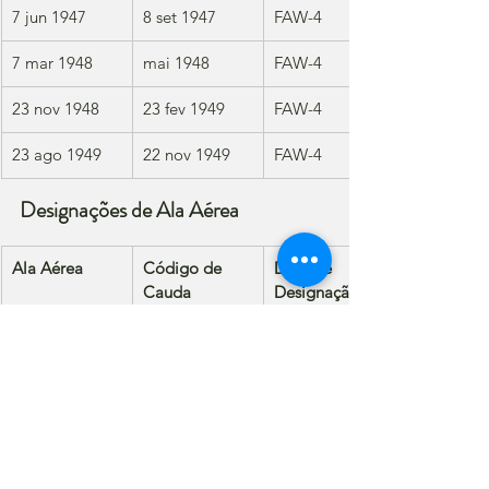
7 jun 1947
8 set 1947
FAW-4
7 mar 1948
mai 1948
FAW-4
23 nov 1948
23 fev 1949
FAW-4
23 ago 1949
22 nov 1949
FAW-4
Designações de Ala Aérea
Ala Aérea
Código de 
Data de 
Cauda
Designação
PatWing-5*
-
15 set 1941
PatWing-
-
15 ago 1942†
11/FAW-11†
FAW-16‡
-
14 abr 1943