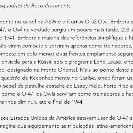
 Esquadrão de Reconhecimento.
dente no papel da ASW é o Curtiss O-52 Owl. Embora p
47, o Owl na verdade surgiu um pouco mais tarde, 203 
de 1941. Embora a maioria das referências simplifique a h
não viram combate e serviram apenas como treinadores, 
combate em pelo menos duas frentes amplamente separ
enviado para a Rússia sob o programa Lend-Lease, ond
l designado na Frente Oriental. Mais ao ponto deste ar
squadrão de Reconhecimento no Caribe, onde foram usa
 papel de patrulha costeira de Losey Field, Porto Rico e 
 como o O-47, os Owls serviram como treinadores e hac
arinos diminuiu até o final de 1944.
osos Estados Unidos da América estavam usando O-47 e
imagine que equipamento as tripulações latino-american