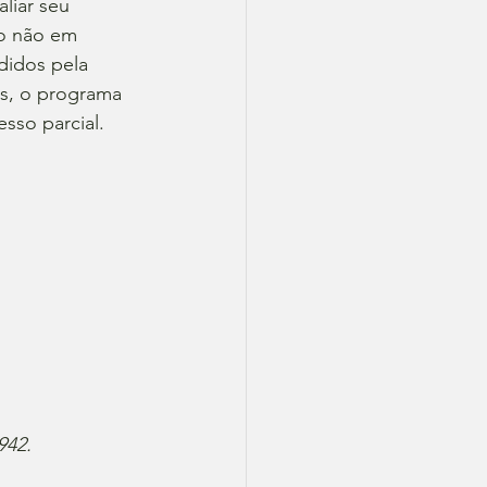
liar seu 
do não em 
idos pela 
s, o programa 
sso parcial.
942.