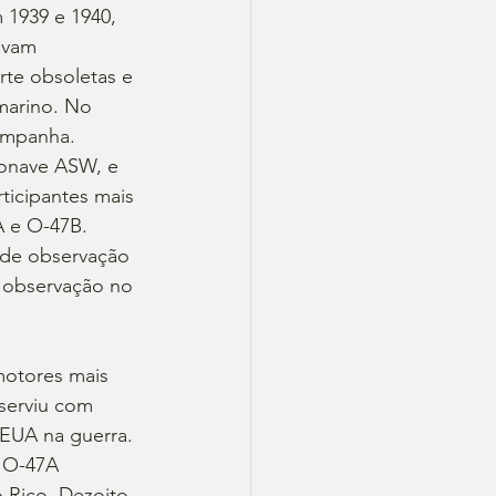
1939 e 1940, 
avam 
te obsoletas e 
marino. No 
ampanha. 
ronave ASW, e 
ticipantes mais 
 e O-47B. 
 de observação 
 observação no 
motores mais 
serviu com 
EUA na guerra. 
 O-47A 
 Rico. Dezoito 