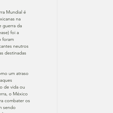
rra Mundial é 
xicanas na 
e guerra da 
se) foi a 
o foram 
cantes neutros 
as destinadas 
omo um atraso 
taques 
 de vida ou 
rra, o México 
ara combater os 
m sendo 