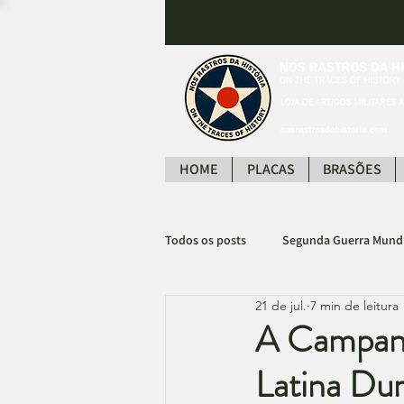
HOME
PLACAS
BRASÕES
Todos os posts
Segunda Guerra Mund
21 de jul.
7 min de leitura
Guerra do Vietnã
Filmes
A Campan
Latina Du
Personalidades
História do Bra