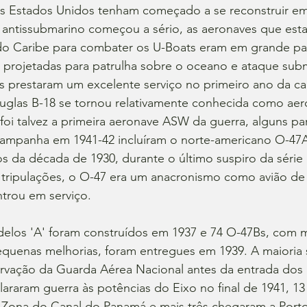
s Estados Unidos tenham começado a se reconstruir em 
ntissubmarino começou a sério, as aeronaves que est
 do Caribe para combater os U-Boats eram em grande par
 projetadas para patrulha sobre o oceano e ataque sub
es prestaram um excelente serviço no primeiro ano da c
uglas B-18 se tornou relativamente conhecida como ae
oi talvez a primeira aeronave ASW da guerra, alguns par
ampanha em 1941-42 incluíram o norte-americano O-47A
 da década de 1930, durante o último suspiro da série
 tripulações, o O-47 era um anacronismo como avião de
rou em serviço.
elos 'A' foram construídos em 1937 e 74 O-47Bs, com 
equenas melhorias, foram entregues em 1939. A maioria 
vação da Guarda Aérea Nacional antes da entrada dos 
raram guerra às potências do Eixo no final de 1941, 13
 Zona do Canal do Panamá e mais três chegaram a Porto