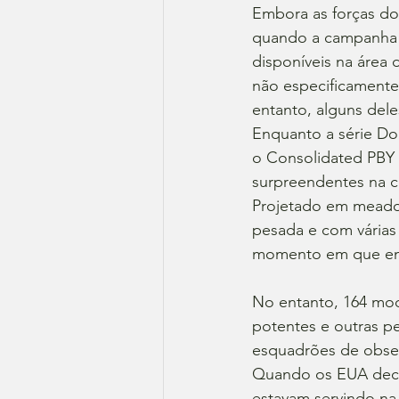
Embora as forças do
quando a campanha a
disponíveis na área
não especificamente
entanto, alguns del
Enquanto a série Do
o Consolidated PBY f
surpreendentes na c
Projetado em meados
pesada e com várias
momento em que ent
No entanto, 164 mod
potentes e outras p
esquadrões de obser
Quando os EUA decla
estavam servindo na