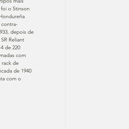
tipos mais 
foi o Stinson 
 Hondureña 
 contra-
933, depois de 
SR Reliant 
-4 de 220 
rmadas com 
 rack de 
écada de 1940 
ata com o 