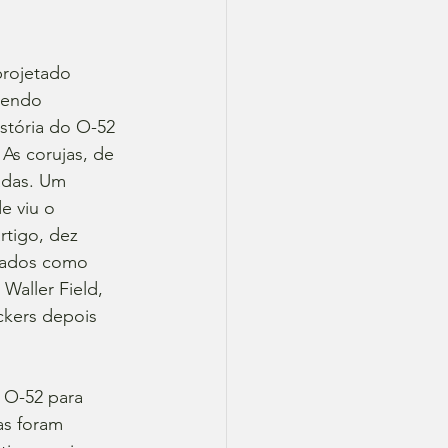
rojetado 
sendo 
istória do O-52 
As corujas, de 
adas. Um 
e viu o 
tigo, dez 
dos ​​como 
Waller Field, 
kers depois 
 O-52 para 
as foram 