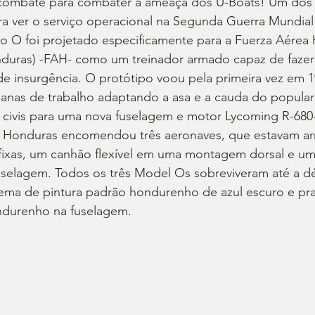
 combate para combater a ameaça dos U-Boats! Um dos 
a ver o serviço operacional na Segunda Guerra Mundial 
 O foi projetado especificamente para a Fuerza Aérea
duras) -FAH- como um treinador armado capaz de fazer
de insurgência. O protótipo voou pela primeira vez em 1
nas de trabalho adaptando a asa e a cauda do popular 
s civis para uma nova fuselagem e motor Lycoming R-680
a. Honduras encomendou três aeronaves, que estavam a
fixas, um canhão flexível em uma montagem dorsal e um
selagem. Todos os três Model Os sobreviveram até a d
ma de pintura padrão hondurenho de azul escuro e pr
ndurenho na fuselagem.