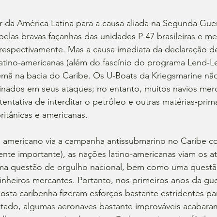
ar da América Latina para a causa aliada na Segunda Gue
elas bravas façanhas das unidades P-47 brasileiras e me
as, respectivamente. Mas a causa imediata da declaração d
atino-americanas (além do fascínio do programa Lend-Lea
emã na bacia do Caribe. Os U-Boats da Kriegsmarine nã
minados em seus ataques; no entanto, muitos navios mer
entativa de interditar o petróleo e outras matérias-prim
britânicas e americanas.
 americano via a campanha antissubmarino no Caribe c
nte importante), as nações latino-americanas viam os a
a questão de orgulho nacional, bem como uma questão
inheiros mercantes. Portanto, nos primeiros anos da gue
osta caribenha fizeram esforços bastante estridentes p
tado, algumas aeronaves bastante improváveis ​​acabara