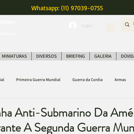
Whatsapp: (11) 97039-0755
Login
MINIATURAS
DIVERSOS
BRIEFING
GALERIA
DÚVID
ial
Primeira Guerra Mundial
Guerra da Coréia
Armas
Guerras Modernas
Guerras Antigas e Medievais
ha Anti-Submarino Da Amér
rante A Segunda Guerra Mun
sil
História Geral
Guerra Fria
Museus
Diversos