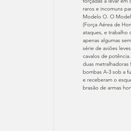
forçadas a levar em
raros e incomuns par
Modelo O. O Modelo
(Força Aérea de Hon
ataques, e trabalho 
apenas algumas sema
série de aviões leve
cavalos de potênci
duas metralhadoras 
bombas A-3 sob a fu
e receberam o esque
brasão de armas ho