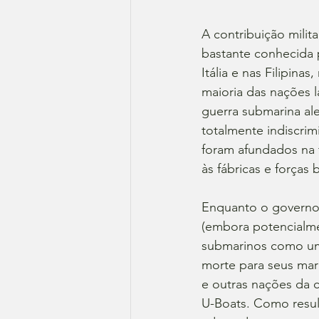
A contribuição milit
bastante conhecida p
Itália e nas Filipin
maioria das nações l
guerra submarina al
totalmente indiscri
foram afundados na t
às fábricas e forças 
Enquanto o governo
(embora potencialme
submarinos como um
morte para seus mar
e outras nações da c
U-Boats. Como resul