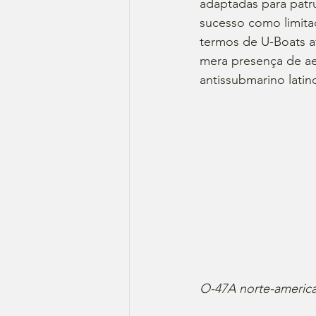
adaptadas para patru
sucesso como limita
termos de U-Boats a
mera presença de ae
antissubmarino lati
O-47A norte-america